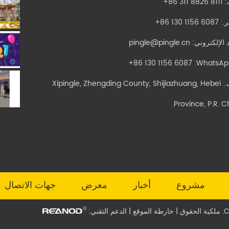
:
+86 311 8826 8111
ر.:
+86 130 1156 6087
د الإلكتروني:
pingle@pingle.cn
+86 130 1156 6087
أضف.: Xipingle, Zhengding County, Shijiazhuang, Hebei
Province, P.R. C
مشروع
أخبار
معرض
جهات الاتصال
|
خارطة الموقع
| الدعم التقني: