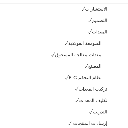
الاستشارات√
التصميم√
المعدات√
الصومعة الفولاذية√
معدات معالجة المسحوق√
المصنع√
نظام التحكم PLC√
تركيب المعدات√
تكليف المعدات√
التدريب√
إرشادات المنتجات √