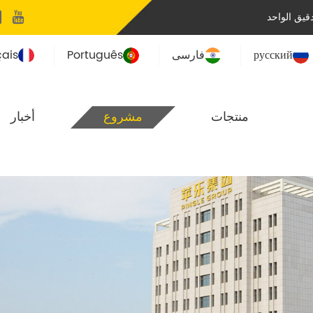
يق الواحد
русский
فارسی
Português
çais
منتجات
مشروع
أخبار