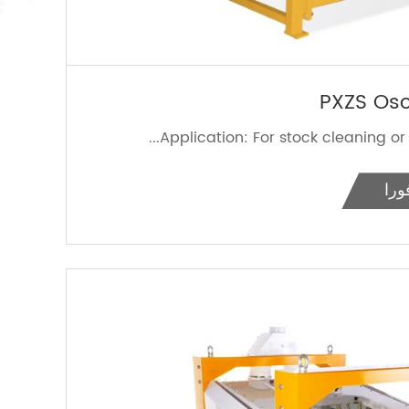
PXZS Osci
Application: For stock cleaning or cl
ورا