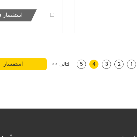
استفسار ف
1
2
3
4
5
التالى >>