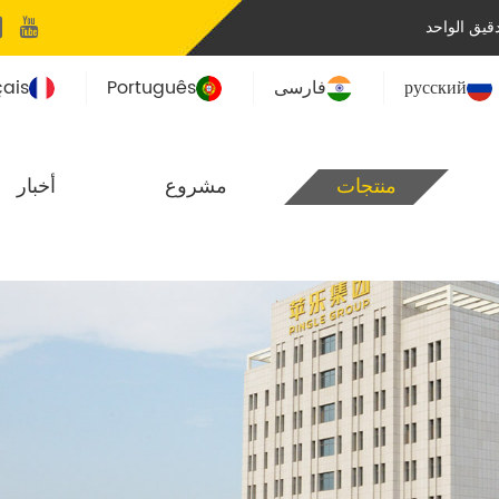
يق الواحد
русский
فارسی
Português
çais
منتجات
مشروع
أخبار