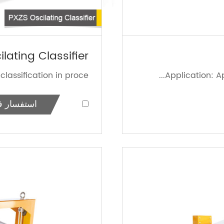
lating Classifier
assification in proce...
Application: Ap
استفسار ف