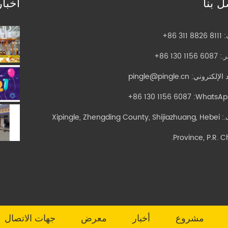
ل بنا
أخبار
:
+86 311 8826 8111
ر.:
+86 130 1156 6087
د الإلكتروني:
pingle@pingle.cn
+86 130 1156 6087
أضف.: Xipingle, Zhengding County, Shijiazhuang, Hebei
Province, P.R. C
مشروع
أخبار
معرض
جهات الاتصال